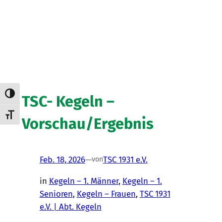
Umschalten auf hohe Kontraste
TSC- Kegeln –
Schrift vergrößern
Vorschau/Ergebnis
Feb. 18, 2026
—
TSC 1931 e.V.
von
in
Kegeln – 1. Männer
, 
Kegeln – 1.
Senioren
, 
Kegeln – Frauen
, 
TSC 1931
e.V. | Abt. Kegeln