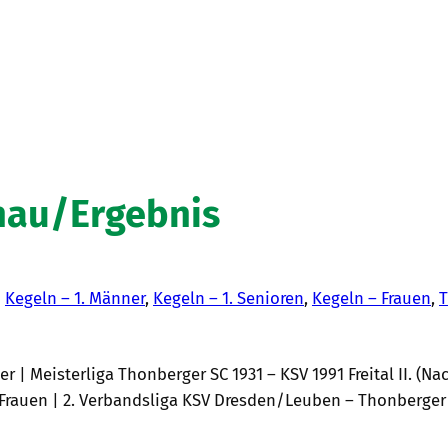
hau/Ergebnis
n
Kegeln – 1. Männer
, 
Kegeln – 1. Senioren
, 
Kegeln – Frauen
, 
T
| Meisterliga Thonberger SC 1931 – KSV 1991 Freital II. (Nach
 Frauen | 2. Verbandsliga KSV Dresden/Leuben – Thonberger SC