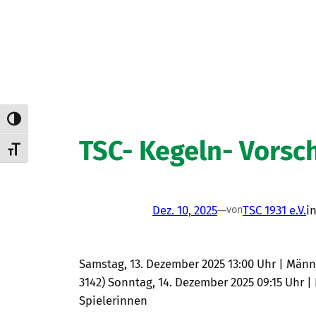
Umschalten auf hohe Kontraste
TSC- Kegeln- Vorsc
Schrift vergrößern
Dez. 10, 2025
—
TSC 1931 e.V.
i
von
Samstag, 13. Dezember 2025 13:00 Uhr | Männer 
3142) Sonntag, 14. Dezember 2025 09:15 Uhr |
Spielerinnen