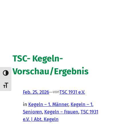
TSC- Kegeln-
Vorschau/Ergebnis
Umschalten auf hohe Kontraste
Schrift vergrößern
Feb. 25, 2026
—
TSC 1931 e.V.
von
in
Kegeln – 1. Männer
, 
Kegeln – 1.
Senioren
, 
Kegeln – Frauen
, 
TSC 1931
e.V. | Abt. Kegeln