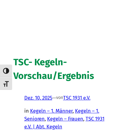
TSC- Kegeln-
Umschalten auf hohe Kontraste
Vorschau/Ergebnis
Schrift vergrößern
Dez. 10, 2025
—
TSC 1931 e.V.
von
in
Kegeln – 1. Männer
, 
Kegeln – 1.
Senioren
, 
Kegeln – Frauen
, 
TSC 1931
e.V. | Abt. Kegeln