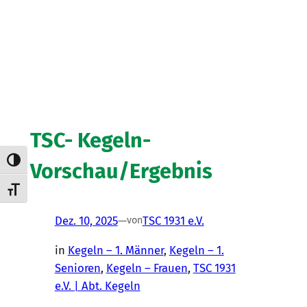
TSC- Kegeln-
Umschalten auf hohe Kontraste
Vorschau/Ergebnis
Schrift vergrößern
Dez. 10, 2025
—
TSC 1931 e.V.
von
in
Kegeln – 1. Männer
, 
Kegeln – 1.
Senioren
, 
Kegeln – Frauen
, 
TSC 1931
e.V. | Abt. Kegeln