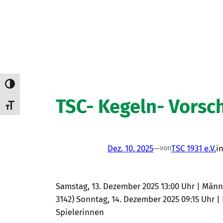
Umschalten auf hohe Kontraste
TSC- Kegeln- Vorsc
Schrift vergrößern
Dez. 10, 2025
—
TSC 1931 e.V.
i
von
Samstag, 13. Dezember 2025 13:00 Uhr | Männer 
3142) Sonntag, 14. Dezember 2025 09:15 Uhr |
Spielerinnen