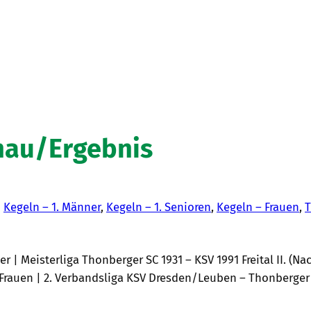
hau/Ergebnis
n
Kegeln – 1. Männer
, 
Kegeln – 1. Senioren
, 
Kegeln – Frauen
, 
T
| Meisterliga Thonberger SC 1931 – KSV 1991 Freital II. (Nach
 Frauen | 2. Verbandsliga KSV Dresden/Leuben – Thonberger SC