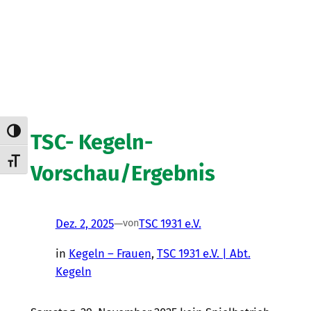
Umschalten auf hohe Kontraste
TSC- Kegeln-
Schrift vergrößern
Vorschau/Ergebnis
Dez. 2, 2025
—
TSC 1931 e.V.
von
in
Kegeln – Frauen
, 
TSC 1931 e.V. | Abt.
Kegeln