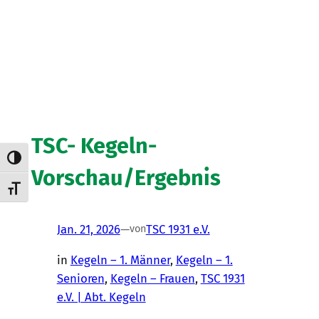
TSC- Kegeln-
Umschalten auf hohe Kontraste
Vorschau/Ergebnis
Schrift vergrößern
Jan. 21, 2026
—
TSC 1931 e.V.
von
in
Kegeln – 1. Männer
, 
Kegeln – 1.
Senioren
, 
Kegeln – Frauen
, 
TSC 1931
e.V. | Abt. Kegeln