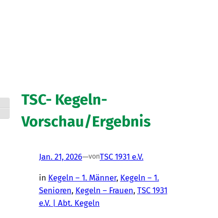
TSC- Kegeln-
Umschalten auf hohe Kontraste
Schrift vergrößern
Vorschau/Ergebnis
Jan. 21, 2026
—
TSC 1931 e.V.
von
in
Kegeln – 1. Männer
, 
Kegeln – 1.
Senioren
, 
Kegeln – Frauen
, 
TSC 1931
e.V. | Abt. Kegeln