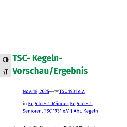
TSC- Kegeln-
Umschalten auf hohe Kontraste
Vorschau/Ergebnis
Schrift vergrößern
Nov. 19, 2025
—
TSC 1931 e.V.
von
in
Kegeln – 1. Männer
, 
Kegeln – 1.
Senioren
, 
TSC 1931 e.V. | Abt. Kegeln