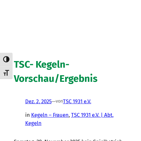
Umschalten auf hohe Kontraste
TSC- Kegeln-
Schrift vergrößern
Vorschau/Ergebnis
Dez. 2, 2025
—
TSC 1931 e.V.
von
in
Kegeln – Frauen
, 
TSC 1931 e.V. | Abt.
Kegeln