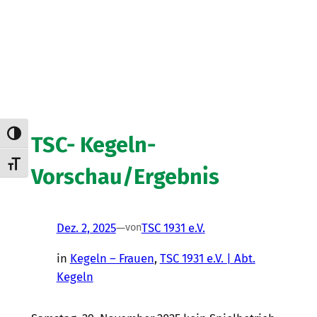
Umschalten auf hohe Kontraste
TSC- Kegeln-
Schrift vergrößern
Vorschau/Ergebnis
Dez. 2, 2025
—
TSC 1931 e.V.
von
in
Kegeln – Frauen
, 
TSC 1931 e.V. | Abt.
Kegeln