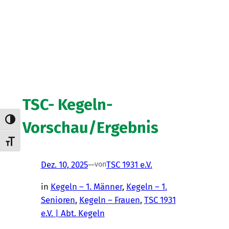
TSC- Kegeln-
Umschalten auf hohe Kontraste
Vorschau/Ergebnis
Schrift vergrößern
Dez. 10, 2025
—
TSC 1931 e.V.
von
in
Kegeln – 1. Männer
, 
Kegeln – 1.
Senioren
, 
Kegeln – Frauen
, 
TSC 1931
e.V. | Abt. Kegeln