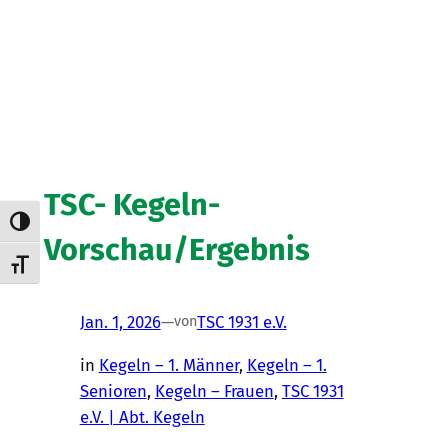
TSC- Kegeln-
Umschalten auf hohe Kontraste
Vorschau/Ergebnis
Schrift vergrößern
Jan. 1, 2026
—
TSC 1931 e.V.
von
in
Kegeln – 1. Männer
, 
Kegeln – 1.
Senioren
, 
Kegeln – Frauen
, 
TSC 1931
e.V. | Abt. Kegeln