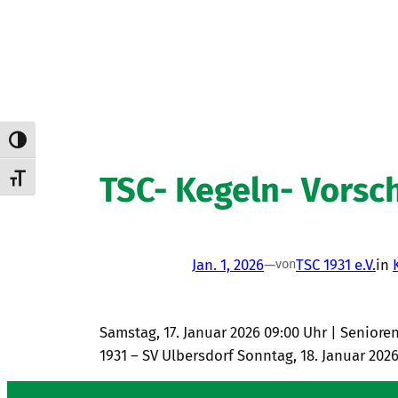
Umschalten auf hohe Kontraste
TSC- Kegeln- Vorsc
Schrift vergrößern
Jan. 1, 2026
—
TSC 1931 e.V.
in
von
Samstag, 17. Januar 2026 09:00 Uhr | Seniore
1931 – SV Ulbersdorf Sonntag, 18. Januar 202