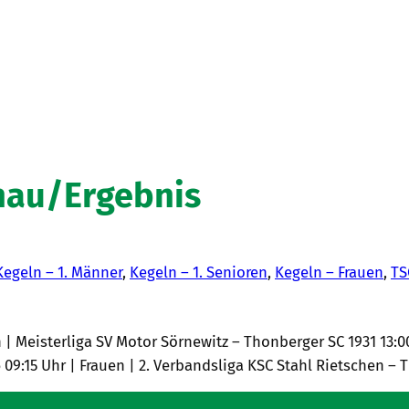
hau/Ergebnis
Kegeln – 1. Männer
, 
Kegeln – 1. Senioren
, 
Kegeln – Frauen
, 
TS
n | Meisterliga SV Motor Sörnewitz – Thonberger SC 1931 13:
6 09:15 Uhr | Frauen | 2. Verbandsliga KSC Stahl Rietschen –