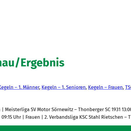
hau/Ergebnis
Kegeln – 1. Männer
, 
Kegeln – 1. Senioren
, 
Kegeln – Frauen
, 
TS
n | Meisterliga SV Motor Sörnewitz – Thonberger SC 1931 13:
6 09:15 Uhr | Frauen | 2. Verbandsliga KSC Stahl Rietschen –