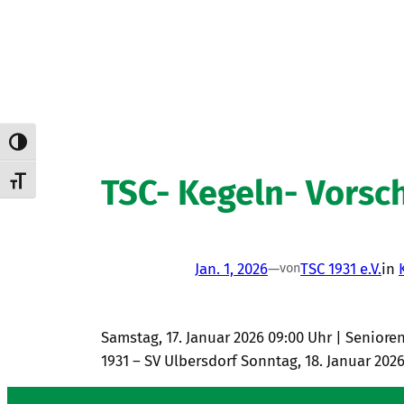
Umschalten auf hohe Kontraste
TSC- Kegeln- Vorsc
Schrift vergrößern
Jan. 1, 2026
—
TSC 1931 e.V.
in
von
Samstag, 17. Januar 2026 09:00 Uhr | Seniore
1931 – SV Ulbersdorf Sonntag, 18. Januar 202