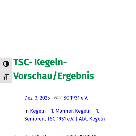
TSC- Kegeln-
Umschalten auf hohe Kontraste
Vorschau/Ergebnis
Schrift vergrößern
Dez. 3, 2025
—
TSC 1931 e.V.
von
in
Kegeln – 1. Männer
, 
Kegeln – 1.
Senioren
, 
TSC 1931 e.V. | Abt. Kegeln