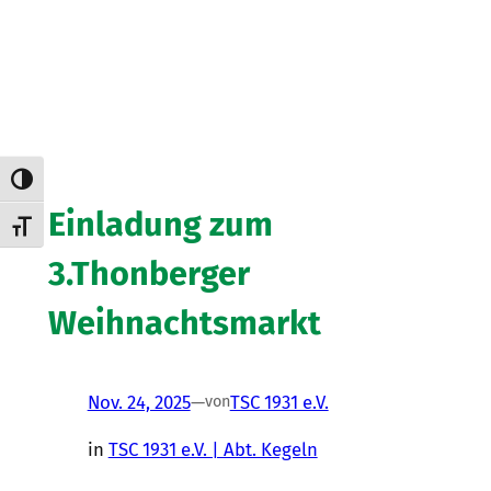
Umschalten auf hohe Kontraste
Einladung zum
Schrift vergrößern
3.Thonberger
Weihnachtsmarkt
Nov. 24, 2025
—
TSC 1931 e.V.
von
in
TSC 1931 e.V. | Abt. Kegeln