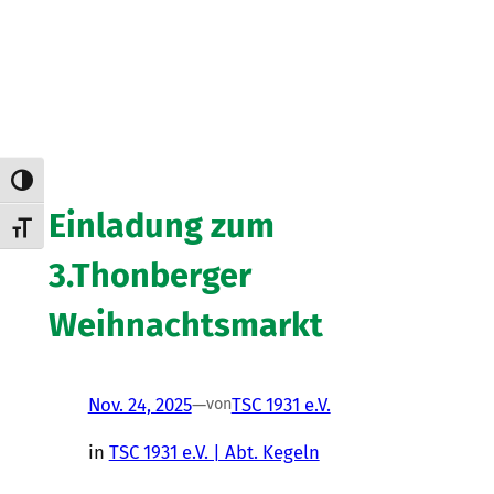
Umschalten auf hohe Kontraste
Einladung zum
Schrift vergrößern
3.Thonberger
Weihnachtsmarkt
Nov. 24, 2025
—
TSC 1931 e.V.
von
in
TSC 1931 e.V. | Abt. Kegeln