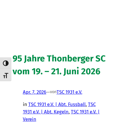
95 Jahre Thonberger SC
Umschalten auf hohe Kontraste
vom 19. – 21. Juni 2026
Schrift vergrößern
Apr. 7, 2026
—
TSC 1931 e.V.
von
in
TSC 1931 e.V. | Abt. Fussball
, 
TSC
1931 e.V. | Abt. Kegeln
, 
TSC 1931 e.V. |
Verein