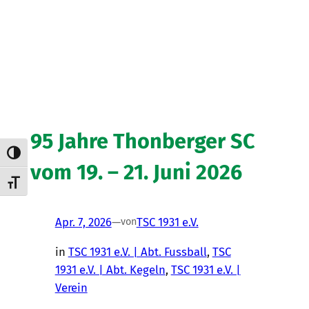
95 Jahre Thonberger SC
Umschalten auf hohe Kontraste
vom 19. – 21. Juni 2026
Schrift vergrößern
Apr. 7, 2026
—
TSC 1931 e.V.
von
in
TSC 1931 e.V. | Abt. Fussball
, 
TSC
1931 e.V. | Abt. Kegeln
, 
TSC 1931 e.V. |
Verein