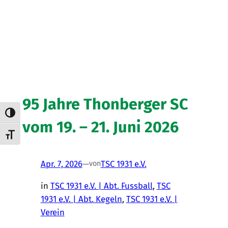
95 Jahre Thonberger SC
Umschalten auf hohe Kontraste
vom 19. – 21. Juni 2026
Schrift vergrößern
Apr. 7, 2026
—
TSC 1931 e.V.
von
in
TSC 1931 e.V. | Abt. Fussball
, 
TSC
1931 e.V. | Abt. Kegeln
, 
TSC 1931 e.V. |
Verein