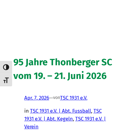
95 Jahre Thonberger SC
Umschalten auf hohe Kontraste
vom 19. – 21. Juni 2026
Schrift vergrößern
Apr. 7, 2026
—
TSC 1931 e.V.
von
in
TSC 1931 e.V. | Abt. Fussball
, 
TSC
1931 e.V. | Abt. Kegeln
, 
TSC 1931 e.V. |
Verein