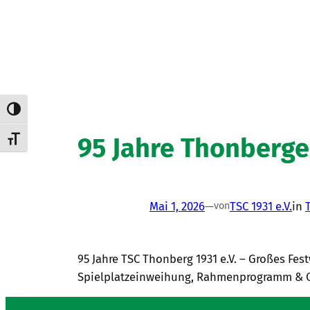
Umschalten auf hohe Kontraste
95 Jahre Thonberger
Schrift vergrößern
Mai 1, 2026
—
TSC 1931 e.V.
in
T
von
95 Jahre TSC Thonberg 1931 e.V. – Großes Fes
Spielplatzeinweihung, Rahmenprogramm & Org