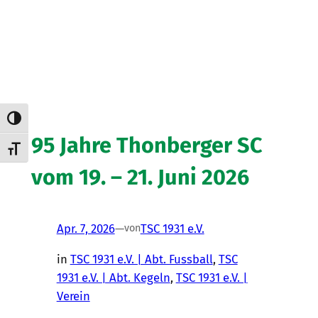
Umschalten auf hohe Kontraste
95 Jahre Thonberger SC
Schrift vergrößern
vom 19. – 21. Juni 2026
Apr. 7, 2026
—
TSC 1931 e.V.
von
in
TSC 1931 e.V. | Abt. Fussball
, 
TSC
1931 e.V. | Abt. Kegeln
, 
TSC 1931 e.V. |
Verein