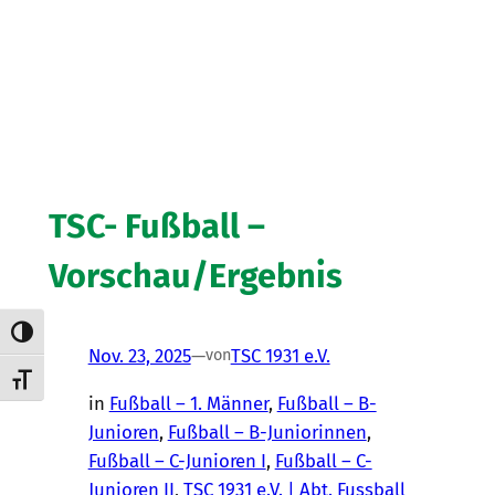
TSC- Fußball –
Vorschau/Ergebnis
Umschalten auf hohe Kontraste
Nov. 23, 2025
—
TSC 1931 e.V.
von
Schrift vergrößern
in
Fußball – 1. Männer
, 
Fußball – B-
Junioren
, 
Fußball – B-Juniorinnen
, 
Fußball – C-Junioren I
, 
Fußball – C-
Junioren II
, 
TSC 1931 e.V. | Abt. Fussball