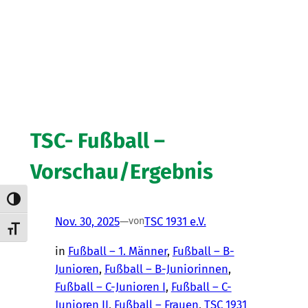
TSC- Fußball –
Vorschau/Ergebnis
Umschalten auf hohe Kontraste
Nov. 30, 2025
—
TSC 1931 e.V.
von
Schrift vergrößern
in
Fußball – 1. Männer
, 
Fußball – B-
Junioren
, 
Fußball – B-Juniorinnen
, 
Fußball – C-Junioren I
, 
Fußball – C-
Junioren II
, 
Fußball – Frauen
, 
TSC 1931