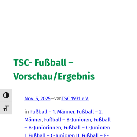
TSC- Fußball –
Vorschau/Ergebnis
Umschalten auf hohe Kontraste
Nov. 5, 2025
—
TSC 1931 e.V.
von
Schrift vergrößern
in
Fußball – 1. Männer
, 
Fußball – 2.
Männer
, 
Fußball – B-Junioren
, 
Fußball
– B-Juniorinnen
, 
Fußball – C-Junioren
I
, 
Fußball – C-Junioren II
, 
Fußball – E-