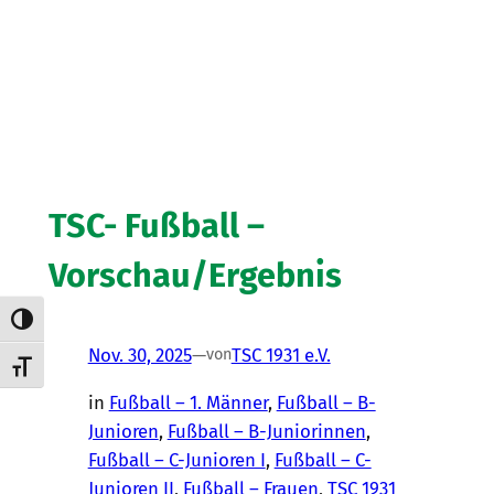
TSC- Fußball –
Vorschau/Ergebnis
Umschalten auf hohe Kontraste
Nov. 30, 2025
—
TSC 1931 e.V.
von
Schrift vergrößern
in
Fußball – 1. Männer
, 
Fußball – B-
Junioren
, 
Fußball – B-Juniorinnen
, 
Fußball – C-Junioren I
, 
Fußball – C-
Junioren II
, 
Fußball – Frauen
, 
TSC 1931