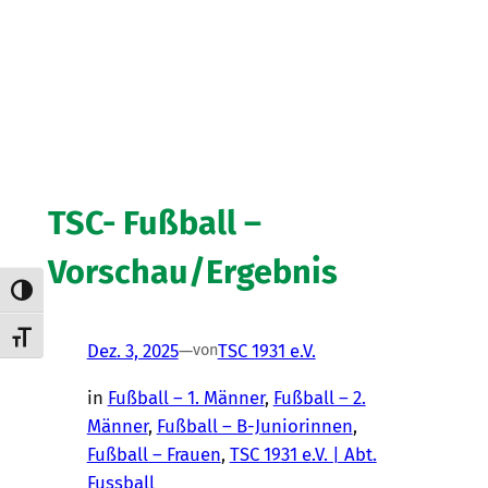
TSC- Fußball –
Vorschau/Ergebnis
Umschalten auf hohe Kontraste
Schrift vergrößern
Dez. 3, 2025
—
TSC 1931 e.V.
von
in
Fußball – 1. Männer
, 
Fußball – 2.
Männer
, 
Fußball – B-Juniorinnen
, 
Fußball – Frauen
, 
TSC 1931 e.V. | Abt.
Fussball