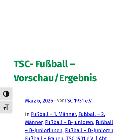
TSC- Fußball –
Vorschau/Ergebnis
Umschalten auf hohe Kontraste
März 6, 2026
—
TSC 1931 e.V.
von
Schrift vergrößern
in
Fußball – 1. Männer
, 
Fußball – 2.
Männer
, 
Fußball – B-Junioren
, 
Fußball
– B-Juniorinnen
, 
Fußball – D-Junioren
, 
Fußball – Frauen
, 
TSC 1931 e.V. | Abt.