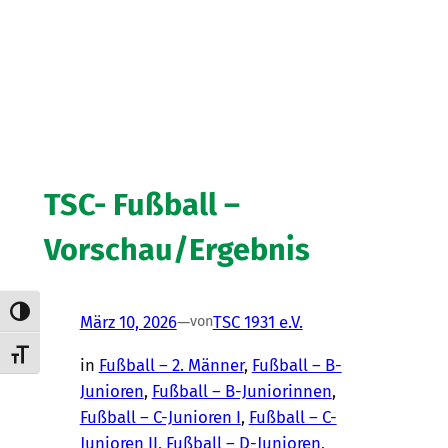
TSC- Fußball –
Vorschau/Ergebnis
Umschalten auf hohe Kontraste
März 10, 2026
—
TSC 1931 e.V.
von
Schrift vergrößern
in
Fußball – 2. Männer
, 
Fußball – B-
Junioren
, 
Fußball – B-Juniorinnen
, 
Fußball – C-Junioren I
, 
Fußball – C-
Junioren II
, 
Fußball – D-Junioren
, 