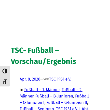
TSC- Fußball –
Vorschau/Ergebnis
Umschalten auf hohe Kontraste
Apr. 8, 2026
—
TSC 1931 e.V.
von
Schrift vergrößern
in
Fußball – 1. Männer
, 
Fußball – 2.
Männer
, 
Fußball – B-Junioren
, 
Fußball
– C-Junioren I
, 
Fußball – C-Junioren II
, 
Fußball – Senioren
, 
TSC 1931 e.V. | Abt.