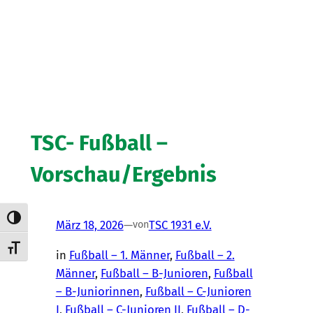
TSC- Fußball –
Vorschau/Ergebnis
Umschalten auf hohe Kontraste
März 18, 2026
—
TSC 1931 e.V.
von
Schrift vergrößern
in
Fußball – 1. Männer
, 
Fußball – 2.
Männer
, 
Fußball – B-Junioren
, 
Fußball
– B-Juniorinnen
, 
Fußball – C-Junioren
I
, 
Fußball – C-Junioren II
, 
Fußball – D-