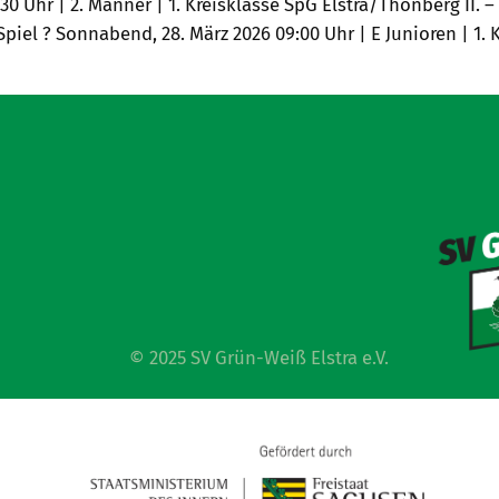
0 Uhr | 2. Männer | 1. Kreisklasse SpG Elstra/Thonberg II. – LS
el ? Sonnabend, 28. März 2026 09:00 Uhr | E Junioren | 1. Kre
© 2025 SV Grün-Weiß Elstra e.V.