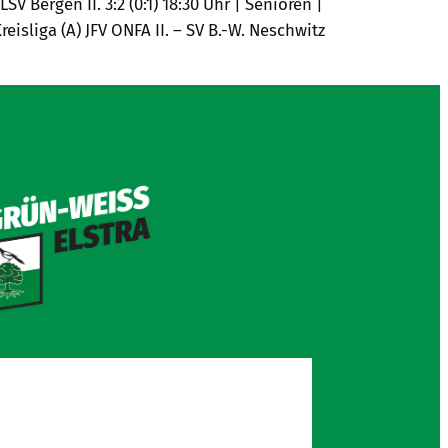
V Bergen II. 3:2 (0:1) 18:30 Uhr | Senioren |
isliga (A) JFV ONFA II. – SV B.-W. Neschwitz