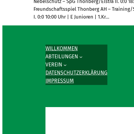
Nebelschütz – SpG Thonberg/Elstra II. 0:0 18:3
Freundschaftsspiel Thonberg AH – Training/Spi
I. 0:0 10:00 Uhr | E Junioren | 1.Kr…
WILLKOMMEN
ABTEILUNGEN
VEREIN
DATENSCHUTZERKLÄRUNG
IMPRESSUM