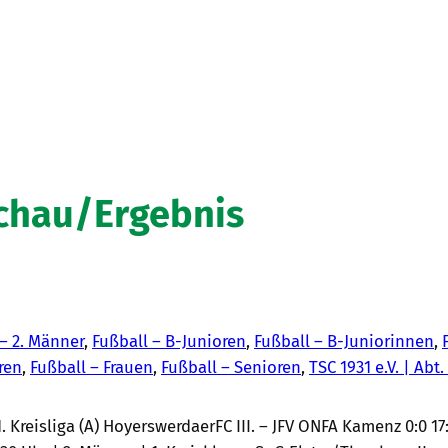
schau/Ergebnis
 – 2. Männer
, 
Fußball – B-Junioren
, 
Fußball – B-Juniorinnen
, 
ren
, 
Fußball – Frauen
, 
Fußball – Senioren
, 
TSC 1931 e.V. | Abt.
| 1. Kreisliga (A) HoyerswerdaerFC III. – JFV ONFA Kamenz 0:0 1