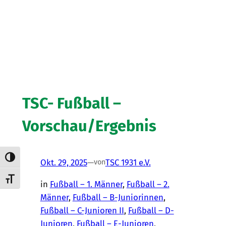
TSC- Fußball –
Vorschau/Ergebnis
Umschalten auf hohe Kontraste
Okt. 29, 2025
—
TSC 1931 e.V.
von
Schrift vergrößern
in
Fußball – 1. Männer
, 
Fußball – 2.
Männer
, 
Fußball – B-Juniorinnen
, 
Fußball – C-Junioren II
, 
Fußball – D-
Junioren
, 
Fußball – E-Junioren
, 