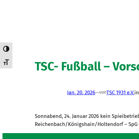
Umschalten auf hohe Kontraste
TSC- Fußball – Vor
Schrift vergrößern
Jan. 20, 2026
—
TSC 1931 e.V.
i
von
Sonnabend, 24. Januar 2026 kein Spieibetrie
Reichenbach/Königshain/Holtendorf – SpG 