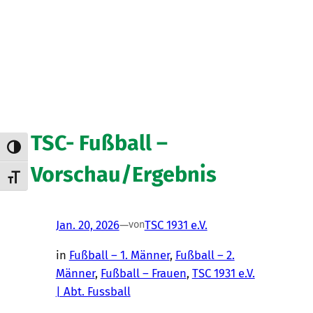
TSC- Fußball –
Umschalten auf hohe Kontraste
Vorschau/Ergebnis
Schrift vergrößern
Jan. 20, 2026
—
TSC 1931 e.V.
von
in
Fußball – 1. Männer
, 
Fußball – 2.
Männer
, 
Fußball – Frauen
, 
TSC 1931 e.V.
| Abt. Fussball