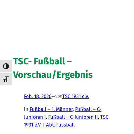
TSC- Fußball –
Umschalten auf hohe Kontraste
Vorschau/Ergebnis
Schrift vergrößern
Feb. 18, 2026
—
TSC 1931 e.V.
von
in
Fußball – 1. Männer
, 
Fußball – C-
Junioren I
, 
Fußball – C-Junioren II
, 
TSC
1931 e.V. | Abt. Fussball