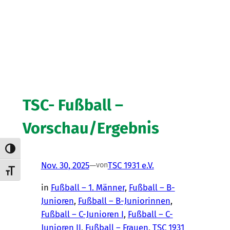
TSC- Fußball –
Vorschau/Ergebnis
Umschalten auf hohe Kontraste
Nov. 30, 2025
—
TSC 1931 e.V.
von
Schrift vergrößern
in
Fußball – 1. Männer
, 
Fußball – B-
Junioren
, 
Fußball – B-Juniorinnen
, 
Fußball – C-Junioren I
, 
Fußball – C-
Junioren II
, 
Fußball – Frauen
, 
TSC 1931