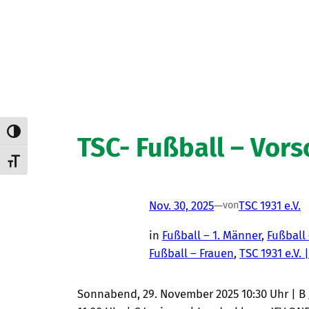
Umschalten auf hohe Kontraste
TSC- Fußball – Vor
Schrift vergrößern
Nov. 30, 2025
—
TSC 1931 e.V.
von
in
Fußball – 1. Männer
, 
Fußball
Fußball – Frauen
, 
TSC 1931 e.V. 
Sonnabend, 29. November 2025 10:30 Uhr | B