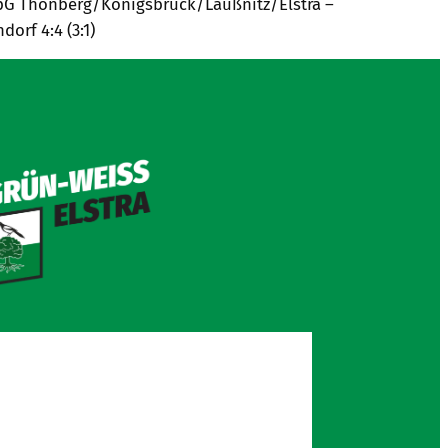
e SpG Thonberg/Königsbrück/Laußnitz/Elstra –
orf 4:4 (3:1)