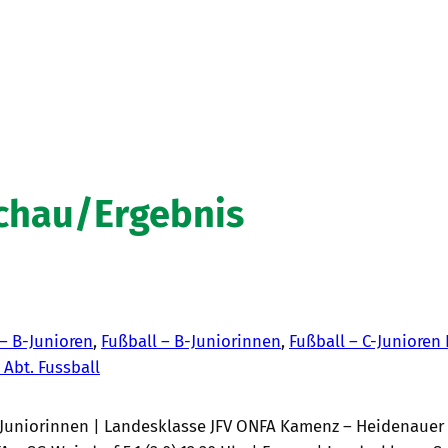
schau/Ergebnis
 – B-Junioren
, 
Fußball – B-Juniorinnen
, 
Fußball – C-Junioren 
| Abt. Fussball
 Juniorinnen | Landesklasse JFV ONFA Kamenz – Heidenauer