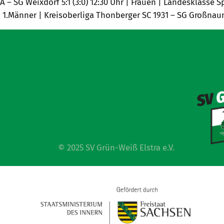
FA – SG Weixdorf 5:1 (3:0) 12:30 Uhr | Frauen | Landesklass
 | 1.Männer | Kreisoberliga Thonberger SC 1931 – SG Großnaund
© 2025 SV Grün-Weiß Elstra e.V.