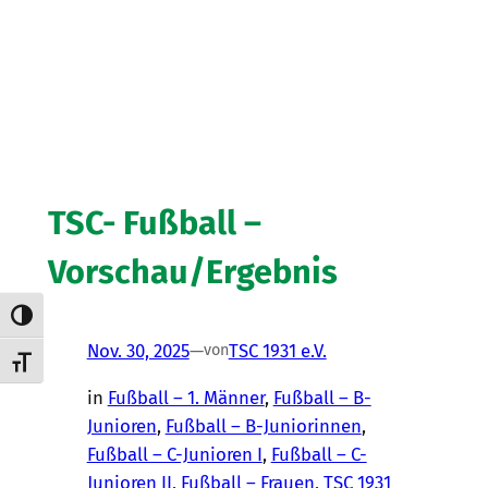
TSC- Fußball –
Vorschau/Ergebnis
Umschalten auf hohe Kontraste
Nov. 30, 2025
—
TSC 1931 e.V.
von
Schrift vergrößern
in
Fußball – 1. Männer
, 
Fußball – B-
Junioren
, 
Fußball – B-Juniorinnen
, 
Fußball – C-Junioren I
, 
Fußball – C-
Junioren II
, 
Fußball – Frauen
, 
TSC 1931