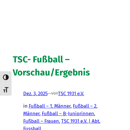
TSC- Fußball –
Vorschau/Ergebnis
Umschalten auf hohe Kontraste
Schrift vergrößern
Dez. 3, 2025
—
TSC 1931 e.V.
von
in
Fußball – 1. Männer
, 
Fußball – 2.
Männer
, 
Fußball – B-Juniorinnen
, 
Fußball – Frauen
, 
TSC 1931 e.V. | Abt.
Fussball