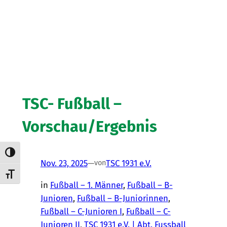
TSC- Fußball –
Vorschau/Ergebnis
Umschalten auf hohe Kontraste
Nov. 23, 2025
—
TSC 1931 e.V.
von
Schrift vergrößern
in
Fußball – 1. Männer
, 
Fußball – B-
Junioren
, 
Fußball – B-Juniorinnen
, 
Fußball – C-Junioren I
, 
Fußball – C-
Junioren II
, 
TSC 1931 e.V. | Abt. Fussball