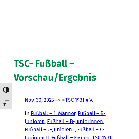
TSC- Fußball –
Vorschau/Ergebnis
Umschalten auf hohe Kontraste
Nov. 30, 2025
—
TSC 1931 e.V.
von
Schrift vergrößern
in
Fußball – 1. Männer
, 
Fußball – B-
Junioren
, 
Fußball – B-Juniorinnen
, 
Fußball – C-Junioren I
, 
Fußball – C-
Junioren II
, 
Fußball – Frauen
, 
TSC 1931