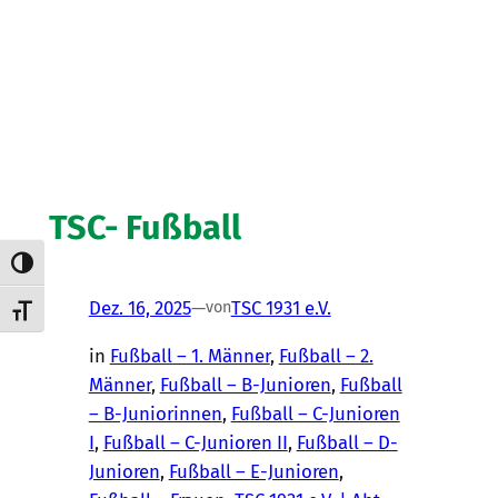
TSC- Fußball
Umschalten auf hohe Kontraste
Dez. 16, 2025
—
TSC 1931 e.V.
von
Schrift vergrößern
in
Fußball – 1. Männer
, 
Fußball – 2.
Männer
, 
Fußball – B-Junioren
, 
Fußball
– B-Juniorinnen
, 
Fußball – C-Junioren
I
, 
Fußball – C-Junioren II
, 
Fußball – D-
Junioren
, 
Fußball – E-Junioren
, 