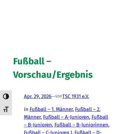
Fußball –
Vorschau/Ergebnis
Apr. 29, 2026
—
TSC 1931 e.V.
von
Umschalten auf hohe Kontraste
in
Fußball – 1. Männer
, 
Fußball – 2.
Schrift vergrößern
Männer
, 
Fußball – A-Junioren
, 
Fußball
– B-Junioren
, 
Fußball – B-Juniorinnen
, 
Fußball – C-Junioren I
, 
Fußball – D-