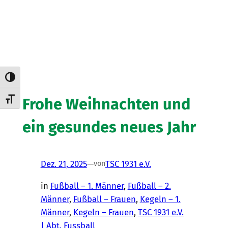
Umschalten auf hohe Kontraste
Frohe Weihnachten und
Schrift vergrößern
ein gesundes neues Jahr
Dez. 21, 2025
—
TSC 1931 e.V.
von
in
Fußball – 1. Männer
, 
Fußball – 2.
Männer
, 
Fußball – Frauen
, 
Kegeln – 1.
Männer
, 
Kegeln – Frauen
, 
TSC 1931 e.V.
| Abt. Fussball